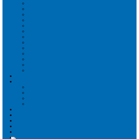
Unsere Referenzen
Grafik & Büro
Rad-Hilfe
Küche
Wäscherei
Cafeteria/ Ausgabestelle der WfbM
Industrie und Montage
Gärtnerei
Landschaftspflege
Reiterhof
Berufsbildungsbereich
Förder- und Beschäftigungsbereich
Werkstattrat und Frauenbeauftragte
Bahn & Bistro
Wohnen
Wohnstätte
Seniorenwohnstätte
Tagesbetreuung
Ambulante Betreuung
KITA
Familienentlastender Dienst
Unsere Geschichte
Schichtwechsel
#LebenshilfeMomente
dankeschön Zehdenick: