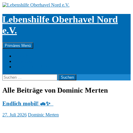
Zum
Inhalt
springen
Lebenshilfe Oberhavel Nord
e.V.
Suchen
Primäres Menü
Kontakt
Impressum
Datenschutzerklärung
Suchen
nach:
Alle Beiträge von Dominic Merten
Endlich mobil! 🚗✨
27. Juli 2026
Dominic Merten